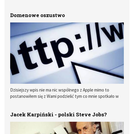
NanoSIM od osób, które przesiadają się z iPhone 4/4S na
iPhone 5.
Domenowe oszustwo
Dzisiejszy wpis nie ma nic wspólnego z Apple mimo to
postanowiłem się z Wami podzielić tym co mnie spotkało w
południe...
Jacek Karpiński - polski Steve Jobs?