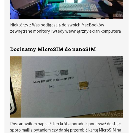
Niektórzy z Was podłączają do swoich MacBooków
zewnętrzne monitory i wtedy wewnętrzny ekran komputera
bywa zbędny. Co zrobić aby go wyłączyć?
Docinamy MicroSIM do nanoSIM
Postanowiłem napisać ten krótki poradnik ponieważ dostaję
sporo maili z pytaniem czy da się przerobić kartę MicroSIM na