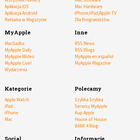
Aplikacja iOS
Mac Hardware
Aplikacja Android
iPhone/iPad/Apple TV
Reklama w Magazynie
Dla Programistów
MyApple
Inne
MacGadka
RSS News
MyApple Daily
RSS Blogs
MyApple Wideo
MyApple en español
MyApple Live!
MyApple Magazine
Wydarzenia
Kategorie
Polecamy
Apple Watch
Szybka Szybka
iPad
Serwisy MyApple
iPhone
Kup Apple
Mac
House of House
BMW 4 Blog
Social
Informacje