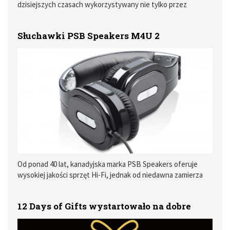
dzisiejszych czasach wykorzystywany nie tylko przez
indywidualnych użytkowników sieci. Do ich dyspozycji
oddano już ponad kilkaset aplikacji mobilnych opracowanych
Słuchawki PSB Speakers M4U 2
dla pięciu najpopularniejszych platform: iOS, Android,
Windows Phone, BlackBerry oraz Firefox OS.
Od ponad 40 lat, kanadyjska marka PSB Speakers oferuje
wysokiej jakości sprzęt Hi-Fi, jednak od niedawna zamierza
podbić rynek luksusowych słuchawek ze swoim najlepszym
modelem M4U 2
12 Days of Gifts wystartowało na dobre