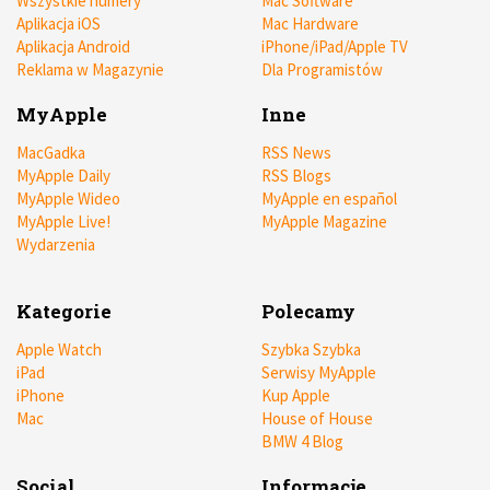
Wszystkie numery
Mac Software
Aplikacja iOS
Mac Hardware
Aplikacja Android
iPhone/iPad/Apple TV
Reklama w Magazynie
Dla Programistów
MyApple
Inne
MacGadka
RSS News
MyApple Daily
RSS Blogs
MyApple Wideo
MyApple en español
MyApple Live!
MyApple Magazine
Wydarzenia
Kategorie
Polecamy
Apple Watch
Szybka Szybka
iPad
Serwisy MyApple
iPhone
Kup Apple
Mac
House of House
BMW 4 Blog
Social
Informacje