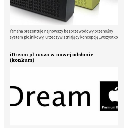
Yamaha prezentuje najnowszy bezprzewodowy przenośny
system głośnikowy, urzeczywistniający koncepcję „wszystko
w jednym”. NX-P100 może pochwalić się kompatybilnością z
technologiami Bluetooth aptX i NFC, umożliwia ładowanie
iDream.pl rusza w nowej odsłonie
baterii smartfonu, wyróżnia się odpornością na niekorzystne
(konkurs)
warunki atmosferyczne, a przy tym, m.in. dzięki układowi SR
Bass, zapewnia wysokiej jakości dźwięk