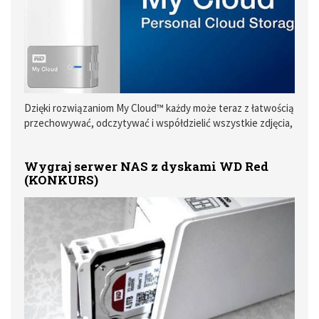
Dzięki rozwiązaniom My Cloud™ każdy może teraz z łatwością
przechowywać, odczytywać i współdzielić wszystkie zdjęcia,
filmy oraz pliki w każdym czasie i miejscu, korzystając z
dowolnego urządzenia — nie poświęcając przy tym swojej
Wygraj serwer NAS z dyskami WD Red
prywatności
(KONKURS)