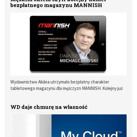
bezpłatnego magazynu MANNISH
jedną z wymienionych konstrukcji zyskają dostęp do Spotify
Connect po przeprowadzeniu łatwej aktualizacji
oprogramowania. Niebawem pojawi się kolejne aktualizacja,
opracowana z myślą o sieciowych amplitunerach AV z serii
Aventage RX-A 20 i RX-V 73
Wydawnictwo Alidea utrzymało bezpłatny charakter
tabletowego magazynu dla mężczyzn MANNISH. Kolejny już
numer wciąż można pobierać z App Store za darmo.
WD daje chmurę na własność