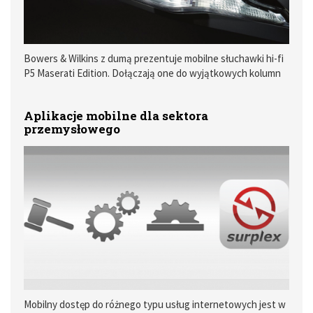
Bowers & Wilkins z dumą prezentuje mobilne słuchawki hi-fi
P5 Maserati Edition. Dołączają one do wyjątkowych kolumn
głośnikowych Bowers & Wilkins 805 Maserati Edition i
unikatowego samochodowego systemu audio Bowers &
Aplikacje mobilne dla sektora
Wilkins, stworzonego dla Maserati Ghibli i Quattroporte.
przemysłowego
Mobilny dostęp do różnego typu usług internetowych jest w