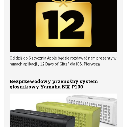
Od dziś do 6 stycznia Apple będzie rozdawać nam prezenty w
ramach aplikacji „ 12 Days of Gifts” dla iOS. Pierwszą
niespodzianką od Apple był kilka dni temu singiel Lorde pod
tytułem No Better
Bezprzewodowy przenośny system
głośnikowy Yamaha NX-P100