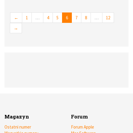
metody wymiany plików pomiędzy sprzętem
wykorzystującym różne OS-y i oprogramowanie?
←
1
…
4
5
6
7
8
…
12
→
Magazyn
Forum
Ostatni numer
Forum Apple