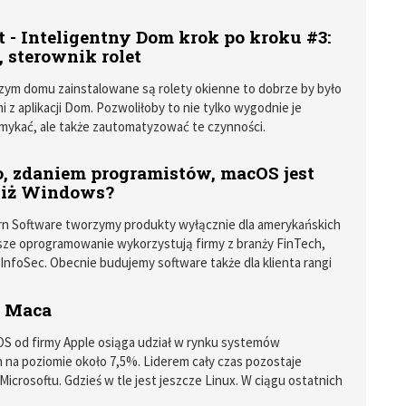
dajność swoich produktów. Bez wątpienia jednym z
przełomowych osiągnięć ostatnich lat jest wprowadzenie chipa
 - Inteligentny Dom krok po kroku #3:
rzyniósł znaczne zwiększenie wydajności MacBooków w
 sterownik rolet
o wcześniejszych wersji. Jeśli w firmie korzystacie ze
deli urządzeń Apple, warto zastanowić się nad
zym domu zainstalowane są rolety okienne to dobrze by było
em aktualnie używanego sprzętu i zakupem nowszego modelu
i z aplikacji Dom. Pozwoliłoby to nie tylko wygodnie je
amykać, ale także zautomatyzować te czynności.
o, zdaniem programistów, macOS jest
niż Windows?
n Software tworzymy produkty wyłącznie dla amerykańskich
sze oprogramowanie wykorzystują firmy z branży FinTech,
InfoSec. Obecnie budujemy software także dla klienta rangi
n (w biznesie 'unicorn' to określenie na start-up, który
st na co najmniej miliard dolarów amerykańskich) z Pao Alto,
a Maca
y w tej chwili dalsze wprowadzenia. Możecie sprawdzić
tutaj
S od firmy Apple osiąga udział w rynku systemów
 na poziomie około 7,5%. Liderem cały czas pozostaje
icrosoftu. Gdzieś w tle jest jeszcze Linux. W ciągu ostatnich
ość spraw załatwianych w internecie urosła do niespotykanej