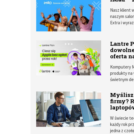
elementem je
PDF-ami nie 
Nasz klient 
z dobrodziej
naszym salon
wybrać najba
Extra i wyra
programu loj
zyskać?
Lantre P
dowolne
oferta 
Komputery Ma
produkty na 
świetnym de
kosztuje jed
nowego Maca,
Myślisz
mozolnym odk
firmy? 
Teraz dzięki
laptopó
urządzenie A
miesięcy. To
W świecie te
każdy rok pr
jedna z czoł