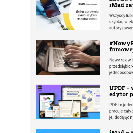
iMad za
Wszyscy lubi
szybko, w ek
autoryzowany
związany z n
wymianą bater
#NowyRo
firmowej
Nowy rok w 
przedsiębior
jednoosobową
wymienić swó
cieszyć się 
UPDF - 
Przyjrzyjmy 
edytor 
PDF to jede
pracuje cały
je, dodając 
zarówno te o
konwertując 
iMad – z