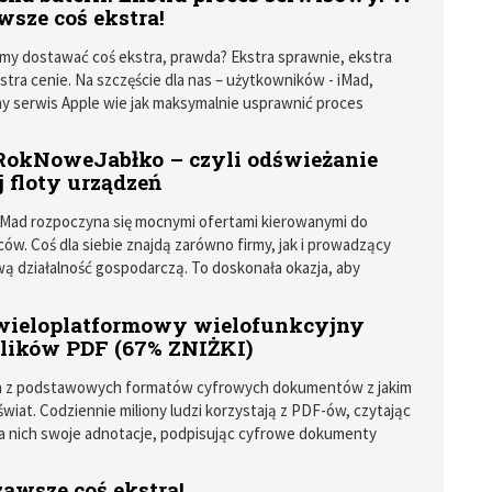
wsze coś ekstra!
my dostawać coś ekstra, prawda? Ekstra sprawnie, ekstra
stra cenie. Na szczęście dla nas – użytkowników - iMad,
 serwis Apple wie jak maksymalnie usprawnić proces
aprawą urządzenia. Przyjrzyjmy się ofercie związanej z
ii – czy jest ekstra?
kNoweJabłko – czyli odświeżanie
 floty urządzeń
iMad rozpoczyna się mocnymi ofertami kierowanymi do
ców. Coś dla siebie znajdą zarówno firmy, jak i prowadzący
 działalność gospodarczą. To doskonała okazja, aby
j sprzęt, a także by zaktualizować flotę urządzeń mobilnych i
najnowszymi technologiami w konkurencyjnych cenach.
wieloplatformowy wielofunkcyjny
się bliżej dwóm specjalnym ofertom na MacBooki i iPhone’y.
plików PDF (67% ZNIŻKI)
n z podstawowych formatów cyfrowych dokumentów z jakim
 świat. Codziennie miliony ludzi korzystają z PDF-ów, czytając
na nich swoje adnotacje, podpisując cyfrowe dokumenty
twarte, jak i te zaszyfrowane i zabezpieczone hasłem,
inne czy zmieniając ich elementy. Nie mniej istotnym
awsze coś ekstra!