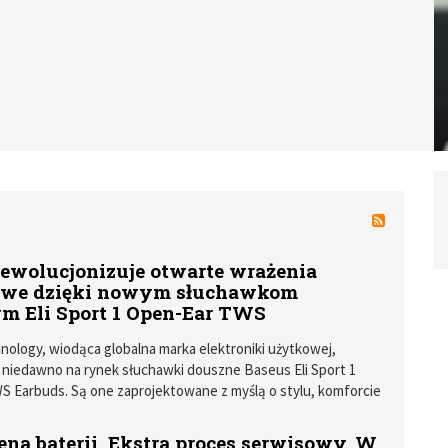
rewolucjonizuje otwarte wrażenia
owe dzięki nowym słuchawkom
m Eli Sport 1 Open-Ear TWS
ology, wiodąca globalna marka elektroniki użytkowej,
niedawno na rynek słuchawki douszne Baseus Eli Sport 1
 Earbuds. Są one zaprojektowane z myślą o stylu, komforcie
 dźwięku, zwiększając przyjemność słuchania podczas każdego
ena baterii. Ekstra proces serwisowy. W