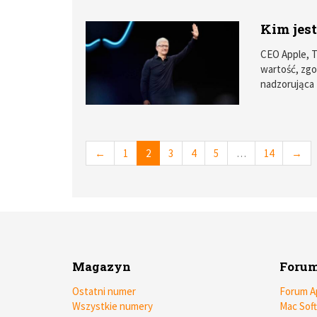
dotąd skali.
lekcji czy z
Kim jes
zapominajmy 
znacznie się
CEO Apple, T
także musiała
wartość, zg
to było możl
nadzorująca 
więc serwer
być bardziej
może pomóc 
poniższym ar
←
1
2
3
4
5
…
14
→
Magazyn
Foru
Ostatni numer
Forum A
Wszystkie numery
Mac Sof