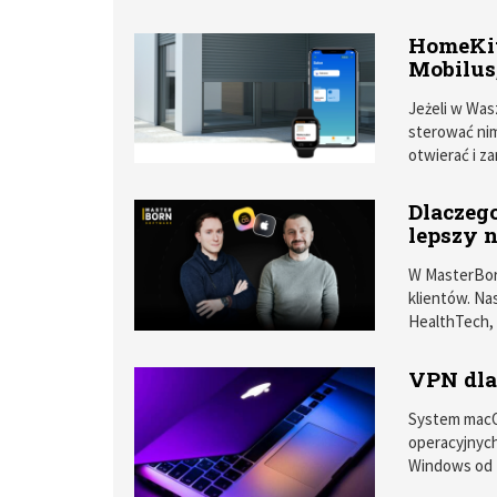
zwiększa wy
najbardziej 
HomeKit
M2, który p
Mobilus,
porównaniu d
starszych mo
Jeżeli w Was
odsprzedani
sterować nim
z chipem M2.
otwierać i z
Dlaczeg
lepszy 
W MasterBor
klientów. Na
HealthTech, 
double unicor
wyceniany je
VPN dl
CA. Pominiem
więcej o nas 
System macO
operacyjnych
Windows od M
dwóch lat il