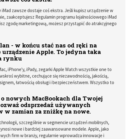
st odpowiednia organizacja zbiorów PDF-ów. Do pracy z
wystarczy po prostu podgląd pliku. Aby w pełni móc korzystać
w iMad zawsze dostaje coś ekstra. Jeśli kupisz urządzenie w
stw cyfrowych dokumentów i publikacji w formacie PDF warto
ie, zaakceptujesz Regulamin programu lojalnościowego iMad
rdziej uniwersalne rozwiązanie, jakim jest UPDF.
zisz zgodę marketingową, możesz przystąpić do atrakcyjnego
alnościowego iMad Ekstra. Na czym on polega i co możesz
lan - w końcu stać nas od ręki na
 urządzenie Apple. To jedyna taka
na rynku
c, iPhone'y, iPady, zegarki Apple Watch wszystkie one to
wskroś wybitne, cechujące się niezawodnością, jakością,
signem, łatwością obsługi i bezpieczeństwem. Wszystko to
nak dość sporo. Do niedawna dla wielu decyzja o zakupie
 iPhone'a czy innego urządzenia Apple wiązała się z
 o nowych MacBookach dla Twojej
ładaniem funduszy i wymagała często dużej cierpliwości.
Rozważ odsprzedaż używanych
 usłudze Lantre Plan można pozwolić sobie na dowolne
w w zamian za zniżkę na nowe.
pple, a płatność za nie zrealizować w ciągu kolejnych 12
 jedyna tego typu oferta na rynku.
chnologii, szczególnie w segmencie urządzeń mobilnych,
zynosi nowe i bardziej zaawansowane modele. Apple, jako
owych firm w branży, regularnie wprowadza innowacje i