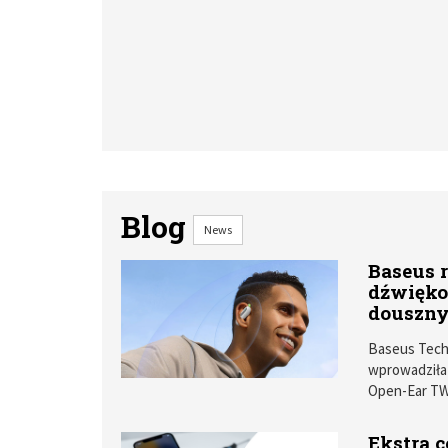
Blog
News
Baseus 
dźwięk
douszny
Baseus Techn
wprowadziła 
Open-Ear TWS
oraz jakości
treningu.
Ekstra c